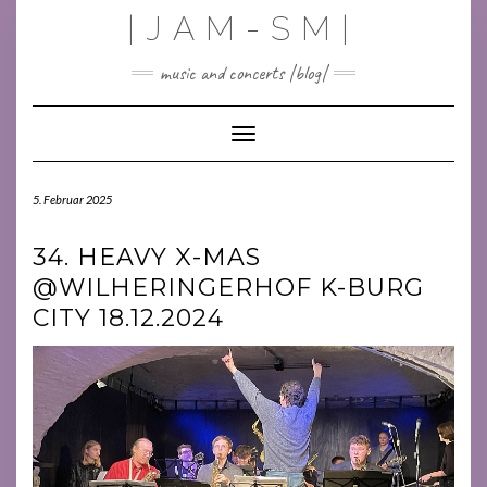
Skip
|JAM-SM|
to
content
music and concerts |blog|
Toggle Navigation
5. Februar 2025
34. HEAVY X-MAS
@WILHERINGERHOF K-BURG
CITY 18.12.2024