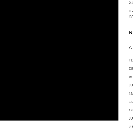
21
IT
KA
N
A
FE
D
A
JU
MA
JA
O
JU
JU