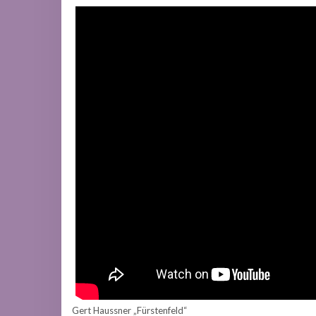
Gert Haussner „Fürstenfeld“