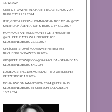
18.12.2024
GERT & STOWI NEPAL-CHARITY @CASTEL NUOVO K-
BURG CITY 21.12.2024
ITZE, GERT & HEINZ – HOMMAGE AN BOB DYLAN @ITZE
KALENDA PRÄSENTATION K-BURG CITY 6.12.2024
HOMMAGE AN PAUL SIMON BY GERT HAUSSNER
@KELLERTHEATER WILHERINGERHOF
KLOSTERNEUBURG 22.11.2024
GPS (GERT|STOWI|PICO) @WEINHERBST AM
BUCHBERG BY KAZZ 20.10.2024
GPS (GERT|STOWI|PICO) @BARRACUDA – STRANDBAD
KLOSTERNEUBURG 6.9.2024
LOUIE AUSTEN & DAS VORSTADT-TRIO @RIEDENFEST
KRITZENDORF 1.9.2024
DONAUWÖÖN JAM-SESSION 2024 @UFERHAUS
KLOSTERNEUBURG BY GERTSCHI & CLAUDSCHI
10.7.2024