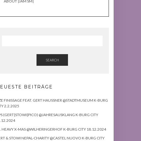
ABOUT |JAM SM|
SEARCH
EUESTE BEITRÄGE
ZE FINISSAGE FEAT. GERT HAUSSNER @STADTMUSEUM K-BURG
TY 2.2.2025
S (GERT|STOWI|PICO) @JAHRESAUSKLANG K-BURG CITY
.12.2024
. HEAVY X-MAS @WILHERINGERHOF K-BURG CITY 18.12.2024
RT & STOWI NEPAL-CHARITY @CASTEL NUOVO K-BURG CITY