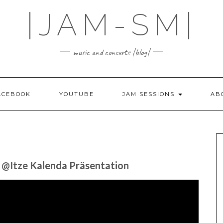
|JAM-SM|
music and concerts |blog|
ACEBOOK
YOUTUBE
JAM SESSIONS
AB
“ @Itze Kalenda Präsentation