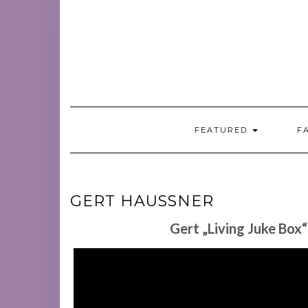
Skip
to
content
FEATURED
F
GERT HAUSSNER
Gert „Living Juke Box