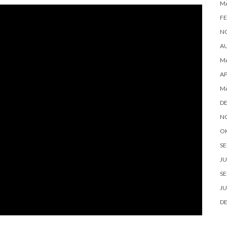
MÄ
FE
N
A
MA
AP
MÄ
D
N
O
SE
JU
SE
JU
D