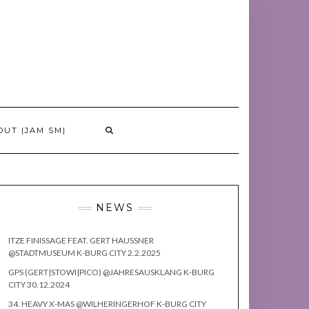
OUT |JAM SM|
NEWS
ITZE FINISSAGE FEAT. GERT HAUSSNER
@STADTMUSEUM K-BURG CITY 2.2.2025
GPS (GERT|STOWI|PICO) @JAHRESAUSKLANG K-BURG
CITY 30.12.2024
34. HEAVY X-MAS @WILHERINGERHOF K-BURG CITY