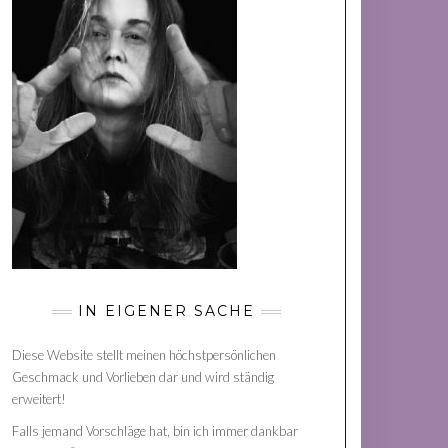
IN EIGENER SACHE
Diese Website stellt meinen höchstpersönlichen
Geschmack und Vorlieben dar und wird ständig
erweitert!
Falls jemand Vorschläge hat, bin ich immer dankbar