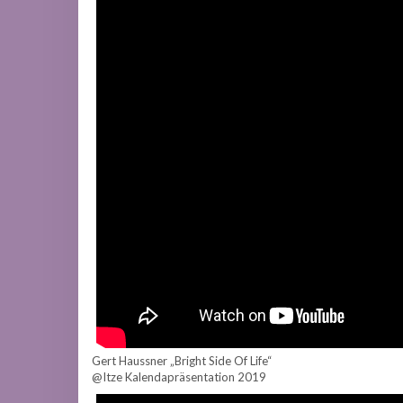
Gert Haussner „Bright Side Of Life“
@Itze Kalendapräsentation 2019