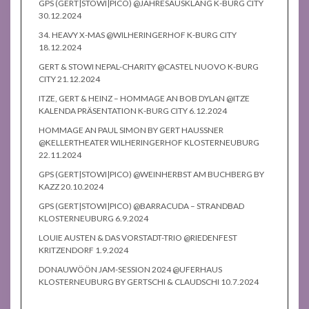
GPS (GERT|STOWI|PICO) @JAHRESAUSKLANG K-BURG CITY
30.12.2024
34. HEAVY X-MAS @WILHERINGERHOF K-BURG CITY
18.12.2024
GERT & STOWI NEPAL-CHARITY @CASTEL NUOVO K-BURG
CITY 21.12.2024
ITZE, GERT & HEINZ – HOMMAGE AN BOB DYLAN @ITZE
KALENDA PRÄSENTATION K-BURG CITY 6.12.2024
HOMMAGE AN PAUL SIMON BY GERT HAUSSNER
@KELLERTHEATER WILHERINGERHOF KLOSTERNEUBURG
22.11.2024
GPS (GERT|STOWI|PICO) @WEINHERBST AM BUCHBERG BY
KAZZ 20.10.2024
GPS (GERT|STOWI|PICO) @BARRACUDA – STRANDBAD
KLOSTERNEUBURG 6.9.2024
LOUIE AUSTEN & DAS VORSTADT-TRIO @RIEDENFEST
KRITZENDORF 1.9.2024
DONAUWÖÖN JAM-SESSION 2024 @UFERHAUS
KLOSTERNEUBURG BY GERTSCHI & CLAUDSCHI 10.7.2024