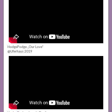
HodgePodge „Our Love“
@Uferhaus 2019