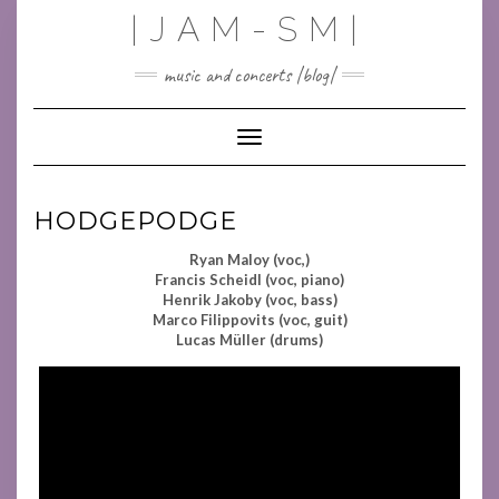
Skip
|JAM-SM|
to
content
music and concerts |blog|
Toggle Navigation
HODGEPODGE
Ryan Maloy (voc,)
Francis Scheidl (voc, piano)
Henrik Jakoby (voc, bass)
Marco Filippovits (voc, guit)
Lucas Müller (drums)