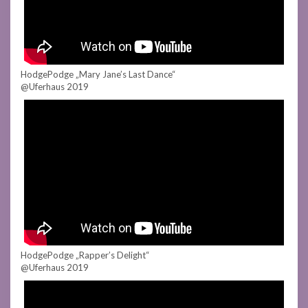
HodgePodge „Mary Jane’s Last Dance“
@Uferhaus 2019
HodgePodge „Rapper’s Delight“
@Uferhaus 2019