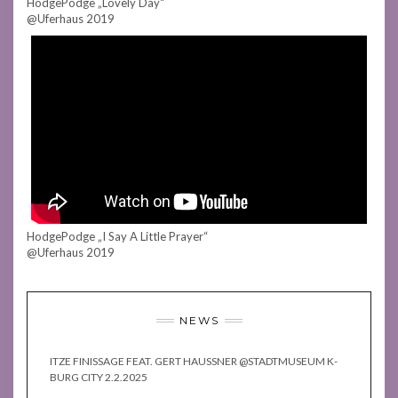
HodgePodge „Lovely Day“
@Uferhaus 2019
HodgePodge „I Say A Little Prayer“
@Uferhaus 2019
NEWS
ITZE FINISSAGE FEAT. GERT HAUSSNER @STADTMUSEUM K-
BURG CITY 2.2.2025